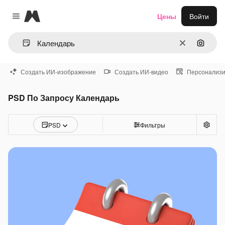
Magnific
Цены
Войти
Close menu
Очистить
Поиск 
Создать ИИ-изображение
Создать ИИ-видео
Персонализи
PSD По Запросу Календарь
PSD
Фильтры