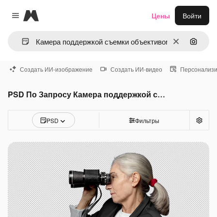
Magnific
Цены
Войти
Close menu
Очистить
Поиск 
Создать ИИ-изображение
Создать ИИ-видео
Персонализи
PSD По Запросу Камера поддержкой съемки объективом съемки планет
PSD
Фильтры