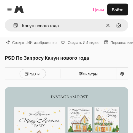
Magnific
Цены
Войти
Close menu
Очистить
Поиск 
Создать ИИ-изображение
Создать ИИ-видео
Персонализи
PSD По Запросу Канун нового года
PSD
Фильтры