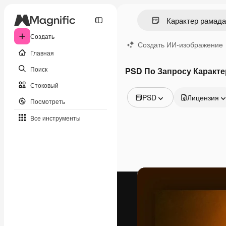
Создать
Создать ИИ-изображение
Главная
Поиск
PSD По Запросу Каракте
Стоковый
PSD
Лицензия
Посмотреть
Все изображения
Все инструменты
Векторы
Иллюстрации
Фотографии
PSD
Шаблоны
Мокапы
Видео
Видеоролик
Моушн-дизайн
Видеошаблоны
Иконки
3D-модели
Шрифты