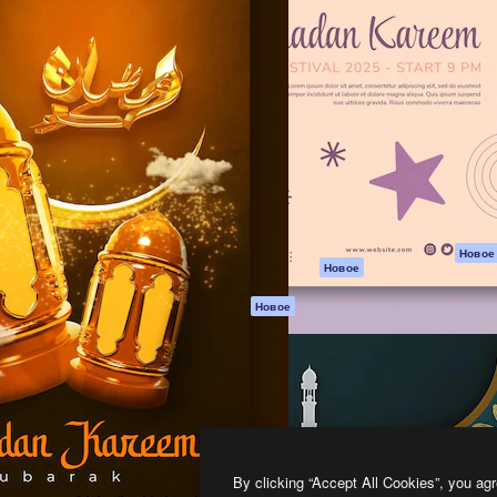
атформа для создания
Spaces
Academy
работ. Более 1 миллиона
ИИ-помощник
Документация п
реди креаторов,
Пакету ИИ
Генератор
гентств и студий.
изображений ИИ
Служба
поддержки
Генератор видео
ИИ
Условия и
положения
Генератор голоса
на основе ИИ
Политика
конфиденциальн
Стоковый контент
Оригиналы
MCP для
Новое
Новое
Claude/ChatGPT
Политика файло
cookie
Агенты
Новое
Центр доверия
API
Партнеры
Мобильное
приложение
Предприятие
Все инструменты
Magnific
By clicking “Accept All Cookies”, you agr