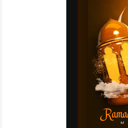
Креативная пл
ваших лучших 
подписчиков с
предприятий, а
Pусский