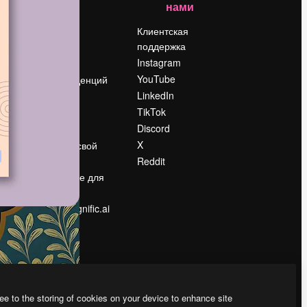
нами
Цены
о
О нас
Клиентская
поддержка
Reviews
Instagram
Вакансии
YouTube
Поиск тенденций
LinkedIn
Блог
TikTok
События
Discord
Slidesgo
ости
X
Продайте свой
контент
Reddit
в
Помещение для
прессы
Ищете magnific.ai
ee to the storing of cookies on your device to enhance site