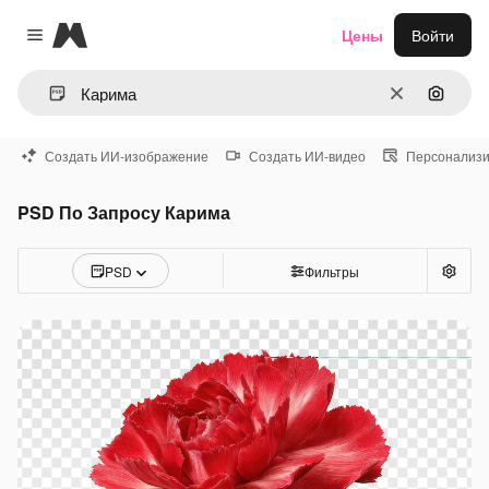
Magnific
Цены
Войти
Close menu
Очистить
Поиск 
Создать ИИ-изображение
Создать ИИ-видео
Персонализи
PSD По Запросу Карима
PSD
Фильтры