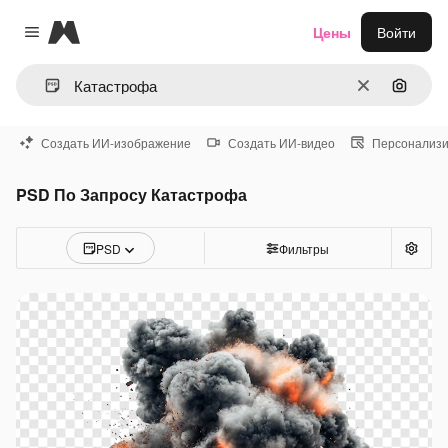
Magnific
Цены
Войти
Close menu
Очистить
Поиск 
Создать ИИ-изображение
Создать ИИ-видео
Персонализи
PSD По Запросу Катастрофа
PSD
Фильтры