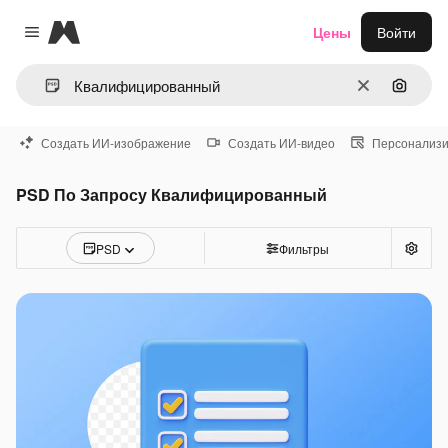
Magnific
Цены
Войти
Close menu
Очистить
Поиск 
Создать ИИ-изображение
Создать ИИ-видео
Персонализи
PSD По Запросу Квалифицированный
PSD
Фильтры