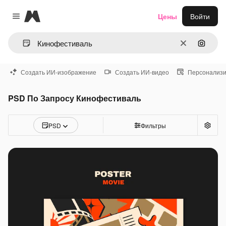
Magnific
Цены
Войти
Close menu
Очистить
Поиск 
Создать ИИ-изображение
Создать ИИ-видео
Персонализи
PSD По Запросу Кинофестиваль
PSD
Фильтры