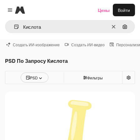
Magnific
Цены
Войти
Close menu
Очистить
Поиск 
Создать ИИ-изображение
Создать ИИ-видео
Персонализи
PSD По Запросу Кислота
PSD
Фильтры