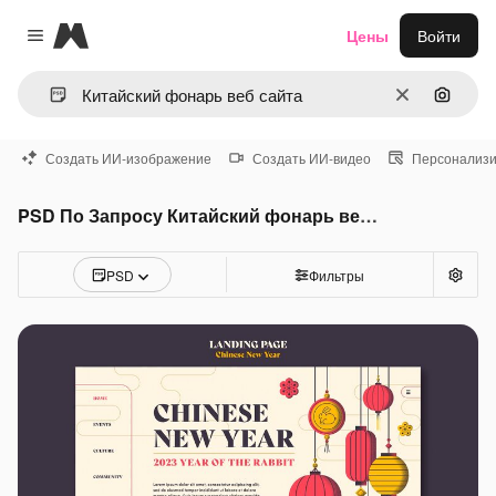
Magnific
Цены
Войти
Close menu
Очистить
Поиск 
Создать ИИ-изображение
Создать ИИ-видео
Персонализи
PSD По Запросу Китайский фонарь веб сайта
PSD
Фильтры