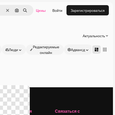
Цены
Войти
Зарегистрироваться
Очистить
Поиск по изображению
Поиск
Актуальность
Редактируемые
Люди
Адвансд
онлайн
Компания
Связаться с