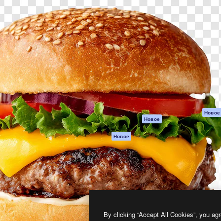
атформа для создания
Spaces
Academy
работ. Более 1 миллиона
ИИ-помощник
Документация п
реди креаторов,
Пакету ИИ
Генератор
гентств и студий.
изображений ИИ
Служба
поддержки
Генератор видео
ИИ
Условия и
положения
Генератор голоса
на основе ИИ
Политика
конфиденциальн
Стоковый контент
Оригиналы
MCP для
Новое
Новое
Claude/ChatGPT
Политика файло
cookie
Агенты
Новое
Центр доверия
API
Партнеры
Мобильное
приложение
Предприятие
Все инструменты
Magnific
By clicking “Accept All Cookies”, you agr