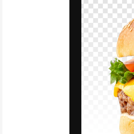
Креативная пл
ваших лучших 
подписчиков с
предприятий, а
Pусский