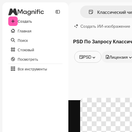
Создать
Создать ИИ-изображение
Главная
Поиск
PSD По Запросу Классич
Стоковый
PSD
Лицензия
Посмотреть
Все изображения
Все инструменты
Векторы
Иллюстрации
Фотографии
PSD
Шаблоны
Мокапы
Видео
Видеоролик
Моушн-дизайн
Видеошаблоны
Иконки
3D-модели
Шрифты