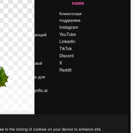
нами
Цены
о
О нас
Клиентская
поддержка
Reviews
Instagram
Вакансии
YouTube
Поиск тенденций
LinkedIn
Блог
TikTok
События
Discord
Slidesgo
ости
X
Продайте свой
контент
Reddit
в
Помещение для
прессы
Ищете magnific.ai
ee to the storing of cookies on your device to enhance site