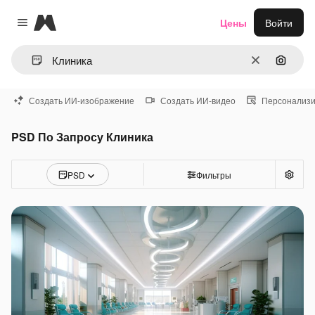
Magnific
Цены
Войти
Close menu
Очистить
Поиск 
Создать ИИ-изображение
Создать ИИ-видео
Персонализи
PSD По Запросу Клиника
PSD
Фильтры