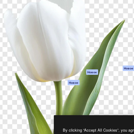
атформа для создания
Spaces
Academy
работ. Более 1 миллиона
ИИ-помощник
Документация п
реди креаторов,
Пакету ИИ
Генератор
гентств и студий.
изображений ИИ
Служба
поддержки
Генератор видео
ИИ
Условия и
положения
Генератор голоса
на основе ИИ
Политика
конфиденциальн
Стоковый контент
Оригиналы
MCP для
Новое
Новое
Claude/ChatGPT
Политика файло
cookie
Агенты
Новое
Центр доверия
API
Партнеры
Мобильное
приложение
Предприятие
Все инструменты
Magnific
By clicking “Accept All Cookies”, you agr