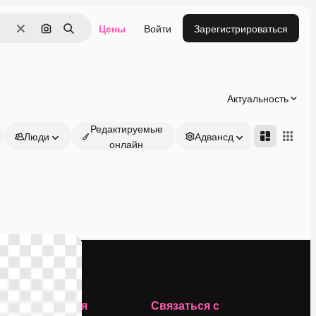
Цены
Войти
Зарегистрироваться
Очистить
Поиск по изображению
Поиск
Актуальность
Редактируемые
Люди
Адвансд
онлайн
Компания
Связаться с