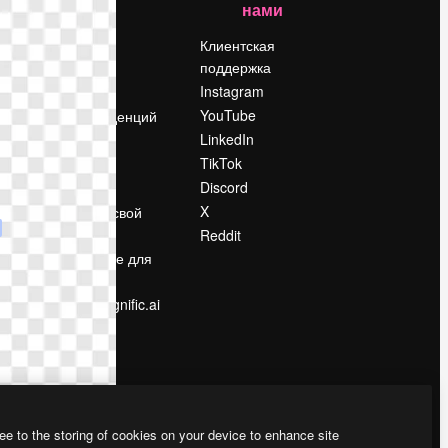
нами
Цены
о
О нас
Клиентская
поддержка
Reviews
Instagram
Вакансии
YouTube
Поиск тенденций
LinkedIn
Блог
TikTok
События
Discord
Slidesgo
ости
X
Продайте свой
контент
Reddit
в
Помещение для
прессы
Ищете magnific.ai
ee to the storing of cookies on your device to enhance site