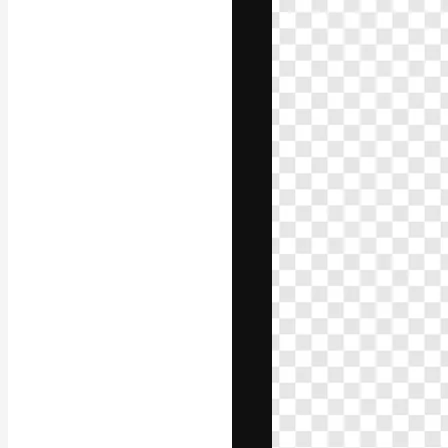
Креативная пл
ваших лучших 
подписчиков с
предприятий, а
Pусский