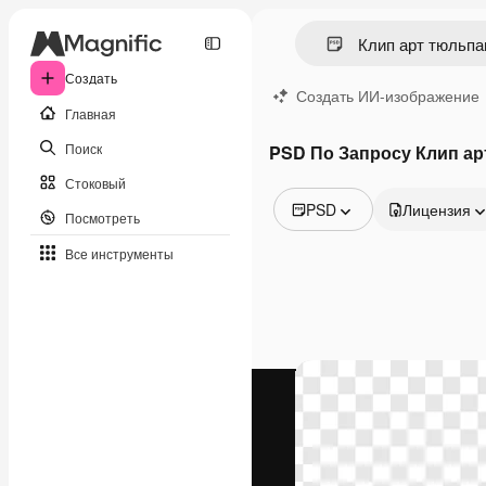
Создать
Создать ИИ-изображение
Главная
Поиск
PSD По Запросу Клип ар
Стоковый
PSD
Лицензия
Посмотреть
Все изображения
Все инструменты
Векторы
Иллюстрации
Фотографии
PSD
Шаблоны
Мокапы
Видео
Видеоролик
Моушн-дизайн
Видеошаблоны
Иконки
3D-модели
Шрифты