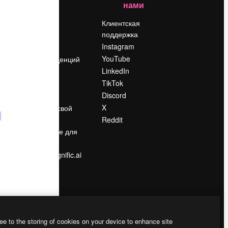
нами
Цены
о
О нас
Клиентская
поддержка
Reviews
Instagram
Вакансии
YouTube
Поиск тенденций
LinkedIn
Блог
TikTok
События
Discord
Slidesgo
ости
X
Продайте свой
контент
Reddit
в
Помещение для
прессы
Ищете magnific.ai
ee to the storing of cookies on your device to enhance site