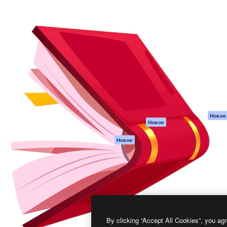
атформа для создания
Spaces
Academy
работ. Более 1 миллиона
ИИ-помощник
Документация п
реди креаторов,
Пакету ИИ
Генератор
гентств и студий.
изображений ИИ
Служба
поддержки
Генератор видео
ИИ
Условия и
положения
Генератор голоса
на основе ИИ
Политика
конфиденциальн
Стоковый контент
Оригиналы
MCP для
Новое
Новое
Claude/ChatGPT
Политика файло
cookie
Агенты
Новое
Центр доверия
API
Партнеры
Мобильное
приложение
Предприятие
Все инструменты
Magnific
By clicking “Accept All Cookies”, you agr