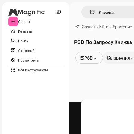
Создать
Создать ИИ-изображение
Главная
Поиск
PSD По Запросу Книжка
Стоковый
PSD
Лицензия
Посмотреть
Все изображения
Все инструменты
Векторы
Иллюстрации
Фотографии
PSD
Шаблоны
Мокапы
Видео
Видеоролик
Моушн-дизайн
Видеошаблоны
Иконки
3D-модели
Шрифты