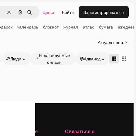
Цены
Войти
Зарегистрироваться
Очистить
Поиск по изображению
Поиск
одарок
календарь
блокнот
журнал
атлас
бумага
ежеднев
Актуальность
Редактируемые
Люди
Адвансд
онлайн
Компания
Связаться с