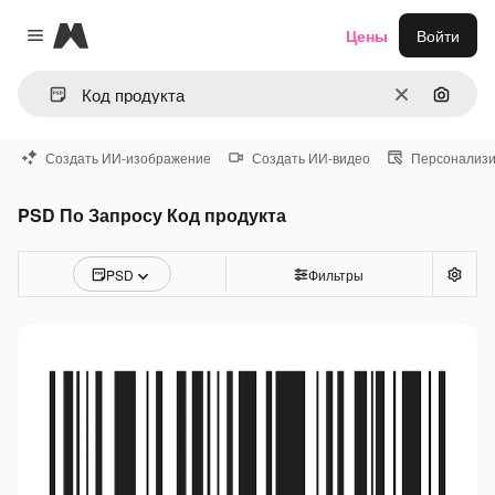
Magnific
Цены
Войти
Close menu
Очистить
Поиск 
Создать ИИ-изображение
Создать ИИ-видео
Персонализи
PSD По Запросу Код продукта
PSD
Фильтры