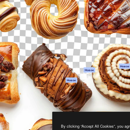
атформа для создания
Spaces
Academy
работ. Более 1 миллиона
ИИ-помощник
Документация п
реди креаторов,
Пакету ИИ
Генератор
гентств и студий.
изображений ИИ
Служба
поддержки
Генератор видео
ИИ
Условия и
положения
Генератор голоса
на основе ИИ
Политика
конфиденциальн
Стоковый контент
Оригиналы
MCP для
Новое
Новое
Claude/ChatGPT
Политика файло
cookie
Агенты
Новое
Центр доверия
API
Партнеры
Мобильное
приложение
Предприятие
Все инструменты
Magnific
By clicking “Accept All Cookies”, you agr