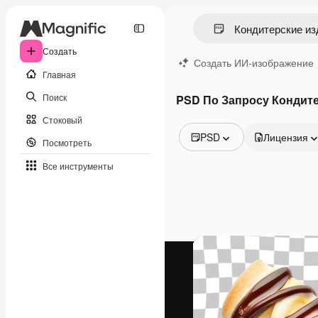
Создать
Создать ИИ-изображение
Главная
Поиск
PSD По Запросу Кондите
Стоковый
PSD
Лицензия
Посмотреть
Все изображения
Все инструменты
Векторы
Иллюстрации
Фотографии
PSD
Шаблоны
Мокапы
Видео
Видеоролик
Моушн-дизайн
Видеошаблоны
Иконки
3D-модели
Шрифты