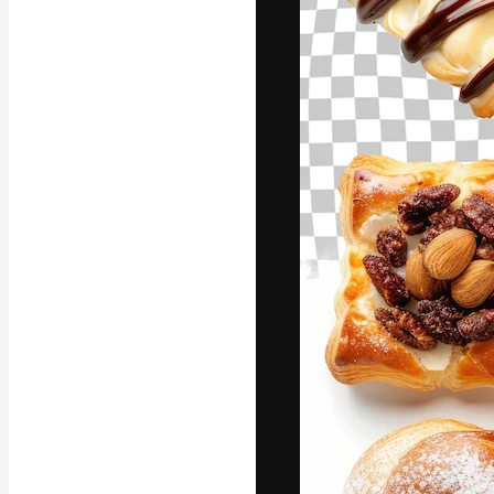
Креативная пл
ваших лучших 
подписчиков с
предприятий, а
Pусский