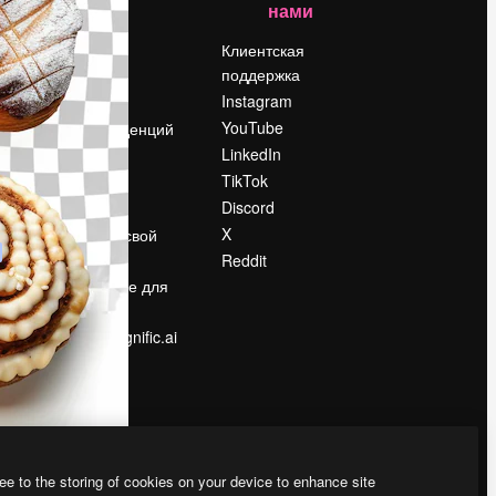
нами
Цены
о
О нас
Клиентская
поддержка
Reviews
Instagram
Вакансии
YouTube
Поиск тенденций
LinkedIn
Блог
TikTok
События
Discord
Slidesgo
ости
X
Продайте свой
контент
Reddit
в
Помещение для
прессы
Ищете magnific.ai
ee to the storing of cookies on your device to enhance site