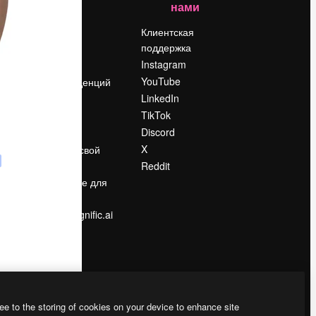
нами
Цены
о
О нас
Клиентская
поддержка
Reviews
Instagram
Вакансии
YouTube
Поиск тенденций
LinkedIn
Блог
TikTok
События
Discord
Slidesgo
ости
X
Продайте свой
контент
Reddit
в
Помещение для
прессы
Ищете magnific.ai
ee to the storing of cookies on your device to enhance site