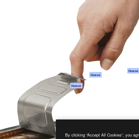
атформа для создания
Spaces
Academy
работ. Более 1 миллиона
ИИ-помощник
Документация п
реди креаторов,
Пакету ИИ
Генератор
гентств и студий.
изображений ИИ
Служба
поддержки
Генератор видео
ИИ
Условия и
положения
Генератор голоса
на основе ИИ
Политика
конфиденциальн
Стоковый контент
Оригиналы
MCP для
Новое
Новое
Claude/ChatGPT
Политика файло
cookie
Агенты
Новое
Центр доверия
API
Партнеры
Мобильное
приложение
Предприятие
Все инструменты
Magnific
By clicking “Accept All Cookies”, you agr