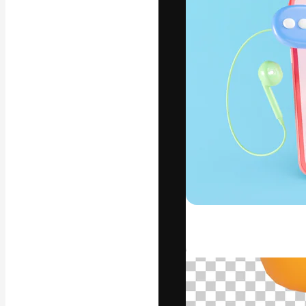
Креативная пл
ваших лучших 
подписчиков с
предприятий, а
Pусский