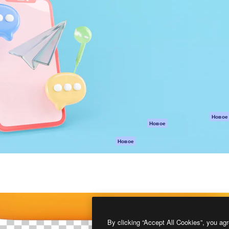
атформа для создания
Spaces
Academy
работ. Более 1 миллиона
ИИ-помощник
Документация п
реди креаторов,
Пакету ИИ
Генератор
гентств и студий.
изображений ИИ
Служба
поддержки
Генератор видео
ИИ
Условия и
положения
Генератор голоса
на основе ИИ
Политика
конфиденциальн
Стоковый контент
Оригиналы
MCP для
Новое
Новое
Claude/ChatGPT
Политика файло
cookie
Агенты
Новое
Центр доверия
API
Партнеры
Мобильное
приложение
Предприятие
Все инструменты
Magnific
By clicking “Accept All Cookies”, you agr