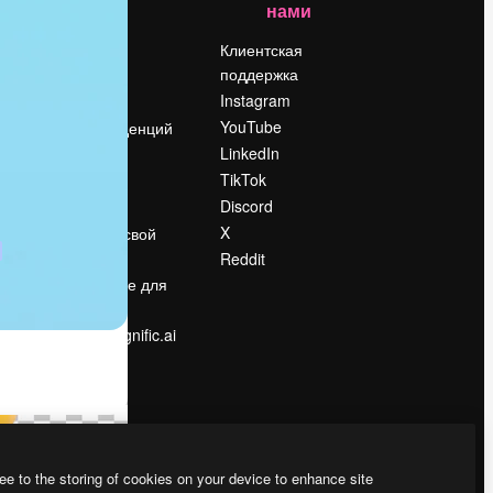
нами
Цены
о
О нас
Клиентская
поддержка
Reviews
Instagram
Вакансии
YouTube
Поиск тенденций
LinkedIn
Блог
TikTok
События
Discord
Slidesgo
ости
X
Продайте свой
контент
Reddit
в
Помещение для
прессы
Ищете magnific.ai
ee to the storing of cookies on your device to enhance site