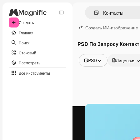
Создать
Создать ИИ-изображение
Главная
Поиск
PSD По Запросу Контак
Стоковый
PSD
Лицензия
Посмотреть
Все изображения
Все инструменты
Векторы
Иллюстрации
Фотографии
PSD
Шаблоны
Мокапы
Видео
Видеоролик
Моушн-дизайн
Видеошаблоны
Иконки
3D-модели
Шрифты