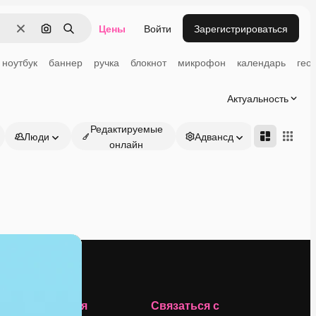
Цены
Войти
Зарегистрироваться
Очистить
Поиск по изображению
Поиск
ноутбук
баннер
ручка
блокнот
микрофон
календарь
гео
Актуальность
Редактируемые
Люди
Адвансд
онлайн
Компания
Связаться с