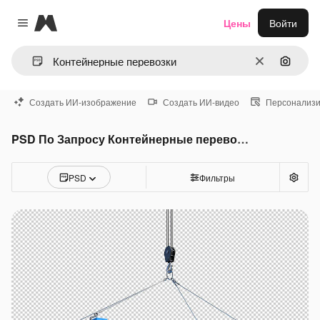
Magnific
Цены
Войти
Close menu
Очистить
Поиск 
Создать ИИ-изображение
Создать ИИ-видео
Персонализи
PSD По Запросу Контейнерные перевозки
PSD
Фильтры