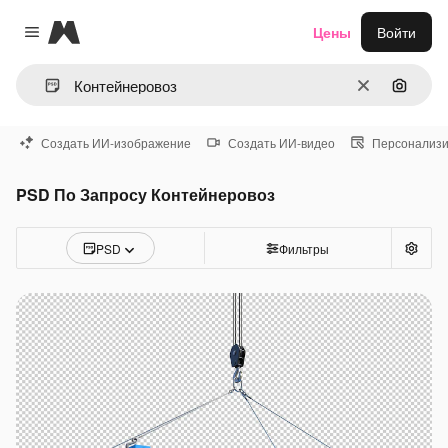
Magnific
Цены
Войти
Close menu
Очистить
Поиск 
Создать ИИ-изображение
Создать ИИ-видео
Персонализи
PSD По Запросу Контейнеровоз
PSD
Фильтры