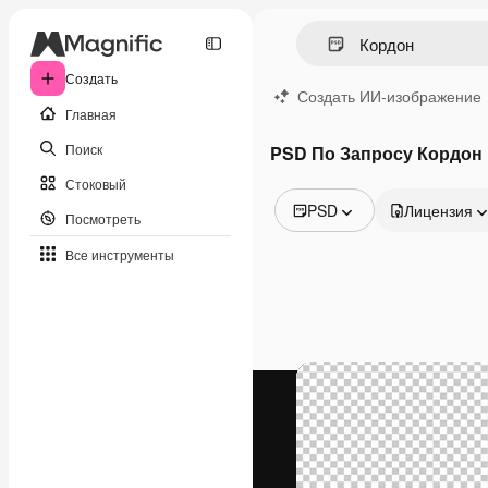
Создать
Создать ИИ-изображение
Главная
Поиск
PSD По Запросу Кордон
Стоковый
PSD
Лицензия
Посмотреть
Все изображения
Все инструменты
Векторы
Иллюстрации
Фотографии
PSD
Шаблоны
Мокапы
Видео
Видеоролик
Моушн-дизайн
Видеошаблоны
Иконки
3D-модели
Шрифты