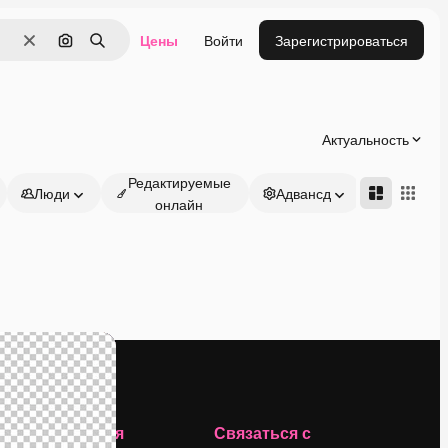
Цены
Войти
Зарегистрироваться
Очистить
Поиск по изображению
Поиск
Актуальность
Редактируемые
Люди
Адвансд
онлайн
Компания
Связаться с