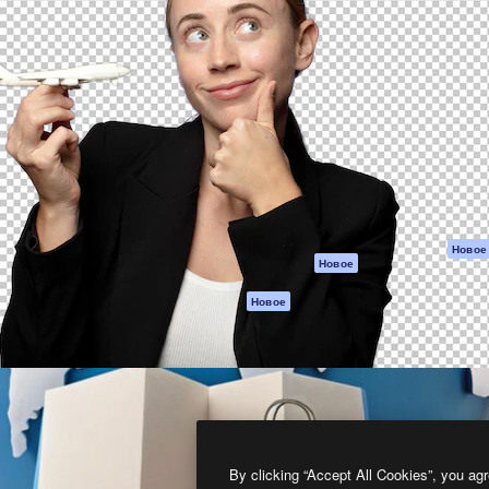
атформа для создания
Spaces
Academy
работ. Более 1 миллиона
ИИ-помощник
Документация п
реди креаторов,
Пакету ИИ
Генератор
гентств и студий.
изображений ИИ
Служба
поддержки
Генератор видео
ИИ
Условия и
положения
Генератор голоса
на основе ИИ
Политика
конфиденциальн
Стоковый контент
Оригиналы
MCP для
Новое
Новое
Claude/ChatGPT
Политика файло
cookie
Агенты
Новое
Центр доверия
API
Партнеры
Мобильное
приложение
Предприятие
Все инструменты
Magnific
By clicking “Accept All Cookies”, you agr