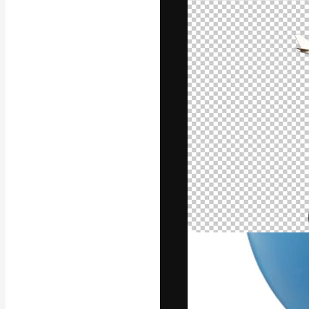
Креативная пл
ваших лучших 
подписчиков с
предприятий, а
Pусский