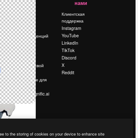
нами
Цены
о
О нас
Клиентская
поддержка
Reviews
Instagram
Вакансии
YouTube
Поиск тенденций
LinkedIn
Блог
TikTok
События
Discord
Slidesgo
ости
X
Продайте свой
контент
Reddit
в
Помещение для
прессы
Ищете magnific.ai
ee to the storing of cookies on your device to enhance site