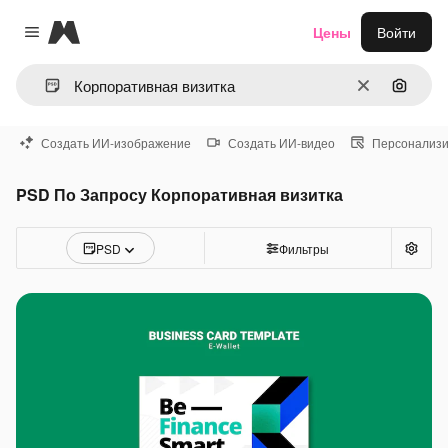
Magnific
Цены
Войти
Close menu
Очистить
Поиск 
Создать ИИ-изображение
Создать ИИ-видео
Персонализи
PSD По Запросу Корпоративная визитка
PSD
Фильтры