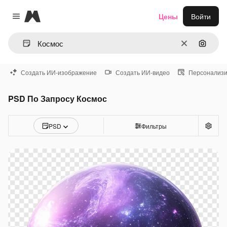
Magnific
Цены
Войти
Close menu
Очистить
Поиск 
Создать ИИ-изображение
Создать ИИ-видео
Персонализи
PSD По Запросу Космос
PSD
Фильтры