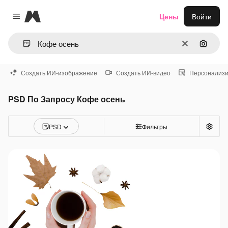
Magnific
Цены
Войти
Close menu
Очистить
Поиск 
Создать ИИ-изображение
Создать ИИ-видео
Персонализи
PSD По Запросу Кофе осень
PSD
Фильтры