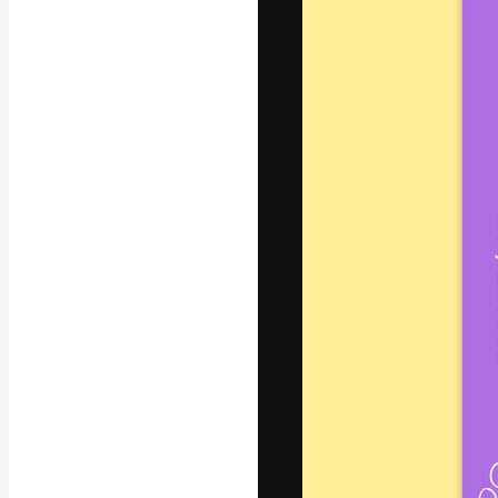
Креативная пл
ваших лучших 
подписчиков с
предприятий, а
Pусский