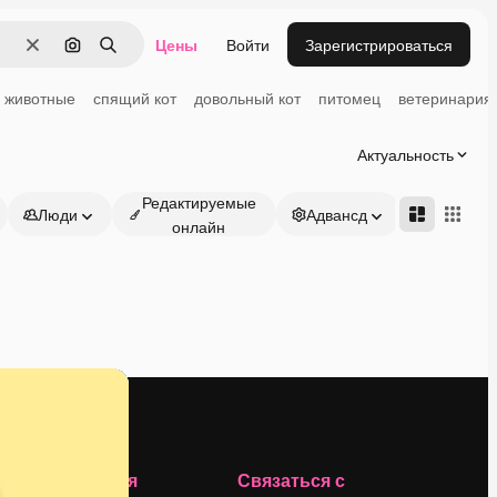
Цены
Войти
Зарегистрироваться
Очистить
Поиск по изображению
Поиск
животные
спящий кот
довольный кот
питомец
ветеринария
Актуальность
Редактируемые
Люди
Адвансд
онлайн
Компания
Связаться с