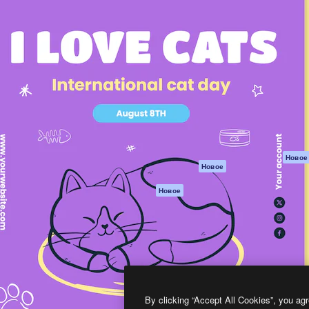
атформа для создания
Spaces
Academy
работ. Более 1 миллиона
ИИ-помощник
Документация п
реди креаторов,
Пакету ИИ
Генератор
гентств и студий.
изображений ИИ
Служба
поддержки
Генератор видео
ИИ
Условия и
положения
Генератор голоса
на основе ИИ
Политика
конфиденциальн
Стоковый контент
Оригиналы
MCP для
Новое
Новое
Claude/ChatGPT
Политика файло
cookie
Агенты
Новое
Центр доверия
API
Партнеры
Мобильное
приложение
Предприятие
Все инструменты
Magnific
By clicking “Accept All Cookies”, you agr