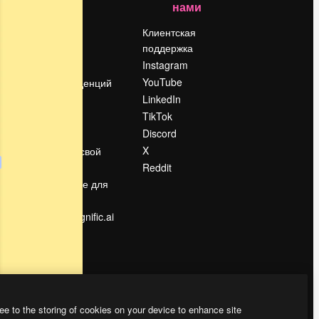
нами
Цены
о
О нас
Клиентская
поддержка
Reviews
Instagram
Вакансии
YouTube
Поиск тенденций
LinkedIn
Блог
TikTok
События
Discord
Slidesgo
ости
X
Продайте свой
контент
Reddit
в
Помещение для
прессы
Ищете magnific.ai
ee to the storing of cookies on your device to enhance site