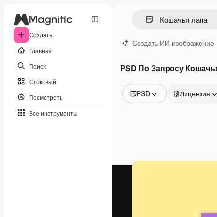
Создать
Создать ИИ-изображение
Главная
Поиск
PSD По Запросу Кошачь
Стоковый
PSD
Лицензия
Посмотреть
Все изображения
Все инструменты
Векторы
Иллюстрации
Фотографии
PSD
Шаблоны
Мокапы
Видео
Видеоролик
Моушн-дизайн
Видеошаблоны
Иконки
3D-модели
Шрифты