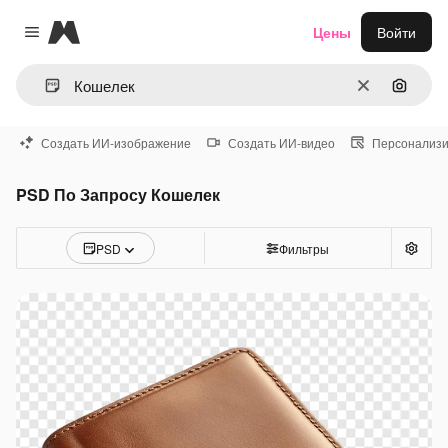
Magnific
Цены
Войти
Close menu
Очистить
Поиск 
Создать ИИ-изображение
Создать ИИ-видео
Персонализи
PSD По Запросу Кошелек
PSD
Фильтры