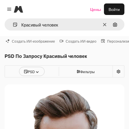
Magnific
Цены
Войти
Close menu
Очистить
Поиск 
Создать ИИ-изображение
Создать ИИ-видео
Персонализи
PSD По Запросу Красивый человек
PSD
Фильтры