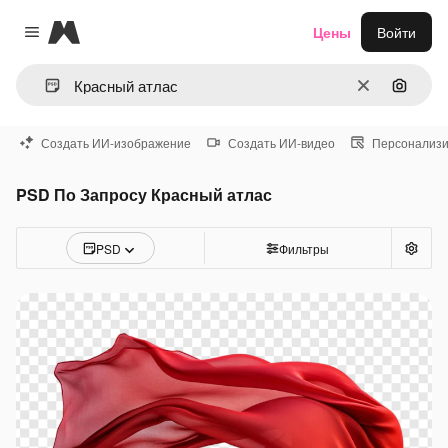
Magnific
Цены
Войти
Close menu
Очистить
Поиск 
Создать ИИ-изображение
Создать ИИ-видео
Персонализи
PSD По Запросу Красный атлас
PSD
Фильтры