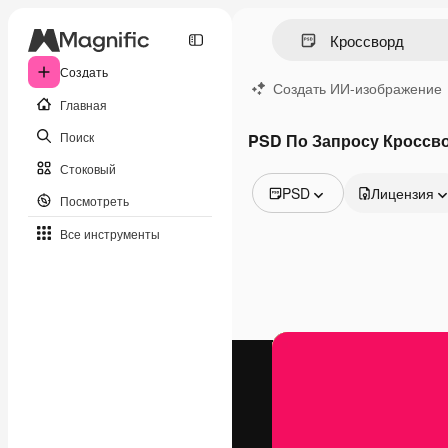
Создать
Создать ИИ-изображение
Главная
Поиск
PSD По Запросу Кроссв
Стоковый
PSD
Лицензия
Посмотреть
Все изображения
Все инструменты
Векторы
Иллюстрации
Фотографии
PSD
Шаблоны
Мокапы
Видео
Видеоролик
Моушн-дизайн
Видеошаблоны
Иконки
3D-модели
Шрифты