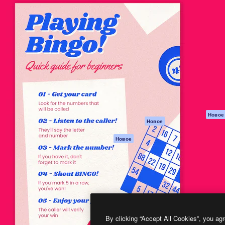
атформа для создания
Spaces
Academy
работ. Более 1 миллиона
ИИ-помощник
Документация п
реди креаторов,
Пакету ИИ
Генератор
гентств и студий.
изображений ИИ
Служба
поддержки
Генератор видео
ИИ
Условия и
положения
Генератор голоса
на основе ИИ
Политика
конфиденциальн
Стоковый контент
Оригиналы
MCP для
Новое
Новое
Claude/ChatGPT
Политика файло
cookie
Агенты
Новое
Центр доверия
API
Партнеры
Мобильное
приложение
Предприятие
Все инструменты
Magnific
By clicking “Accept All Cookies”, you agr