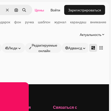
Цены
Войти
Зарегистрироваться
Очистить
Поиск по изображению
Поиск
одарок
фон
ручка
шаблон
журнал
карандаш
внимание
Актуальность
Редактируемые
Люди
Адвансд
онлайн
Компания
Связаться с