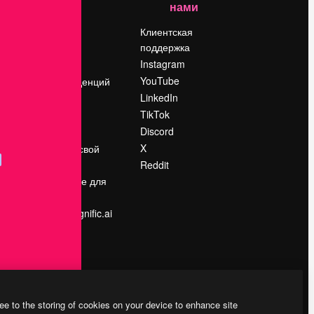
нами
Цены
о
О нас
Клиентская
поддержка
Reviews
Instagram
Вакансии
YouTube
Поиск тенденций
LinkedIn
Блог
TikTok
События
Discord
Slidesgo
ости
X
Продайте свой
контент
Reddit
в
Помещение для
прессы
Ищете magnific.ai
ee to the storing of cookies on your device to enhance site