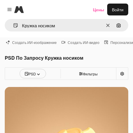
Magnific
Цены
Войти
Close menu
Очистить
Поиск 
Создать ИИ-изображение
Создать ИИ-видео
Персонализи
PSD По Запросу Кружка носиком
PSD
Фильтры