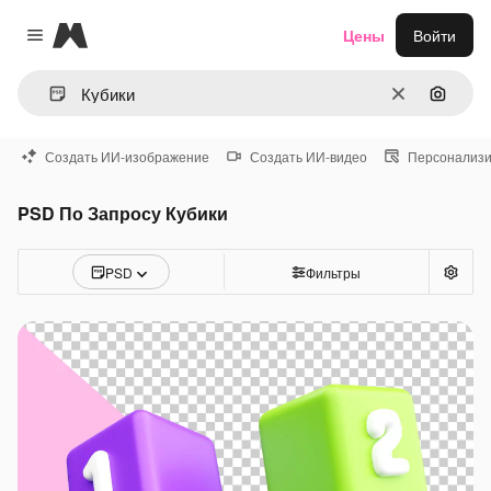
Magnific
Цены
Войти
Close menu
Очистить
Поиск 
Создать ИИ-изображение
Создать ИИ-видео
Персонализи
PSD По Запросу Кубики
PSD
Фильтры