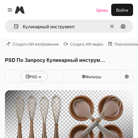
Magnific
Цены
Войти
Close menu
Очистить
Поиск 
Создать ИИ-изображение
Создать ИИ-видео
Персонализи
PSD По Запросу Кулинарный инструмент
PSD
Фильтры