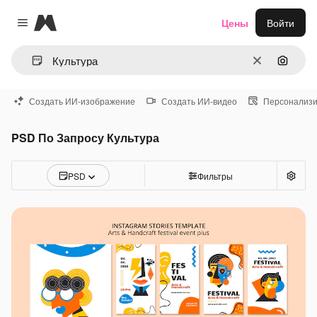
Magnific
Цены
Войти
Close menu
Очистить
Поиск 
Создать ИИ-изображение
Создать ИИ-видео
Персонализи
PSD По Запросу Культура
PSD
Фильтры