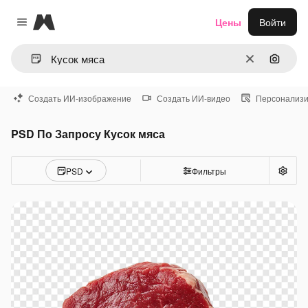
Magnific
Цены
Войти
Close menu
Очистить
Поиск 
Создать ИИ-изображение
Создать ИИ-видео
Персонализи
PSD По Запросу Кусок мяса
PSD
Фильтры