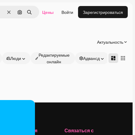
Цены
Войти
Зарегистрироваться
Очистить
Поиск по изображению
Поиск
Актуальность
Редактируемые
Люди
Адвансд
онлайн
Компания
Связаться с