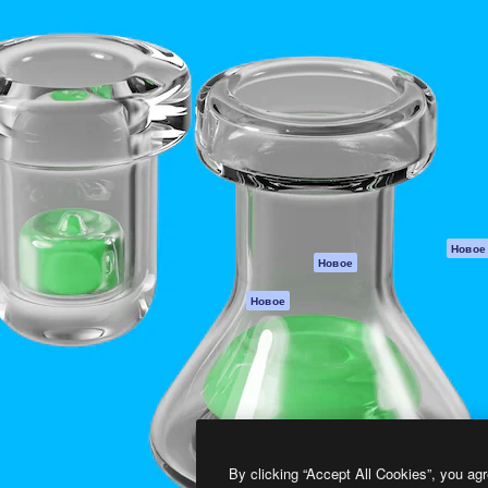
атформа для создания
Spaces
Academy
работ. Более 1 миллиона
ИИ-помощник
Документация п
реди креаторов,
Пакету ИИ
Генератор
гентств и студий.
изображений ИИ
Служба
поддержки
Генератор видео
ИИ
Условия и
положения
Генератор голоса
на основе ИИ
Политика
конфиденциальн
Стоковый контент
Оригиналы
MCP для
Новое
Новое
Claude/ChatGPT
Политика файло
cookie
Агенты
Новое
Центр доверия
API
Партнеры
Мобильное
приложение
Предприятие
Все инструменты
Magnific
By clicking “Accept All Cookies”, you agr