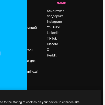
нами
Цены
о
О нас
Клиентская
поддержка
Reviews
Instagram
Вакансии
YouTube
Поиск тенденций
LinkedIn
Блог
TikTok
События
Discord
Slidesgo
ости
X
Продайте свой
контент
Reddit
в
Помещение для
прессы
Ищете magnific.ai
ee to the storing of cookies on your device to enhance site