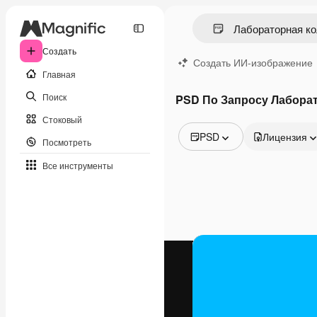
Создать
Создать ИИ-изображение
Главная
Поиск
PSD По Запросу Лабора
Стоковый
PSD
Лицензия
Посмотреть
Все изображения
Все инструменты
Векторы
Иллюстрации
Фотографии
PSD
Шаблоны
Мокапы
Видео
Видеоролик
Моушн-дизайн
Видеошаблоны
Иконки
3D-модели
Шрифты