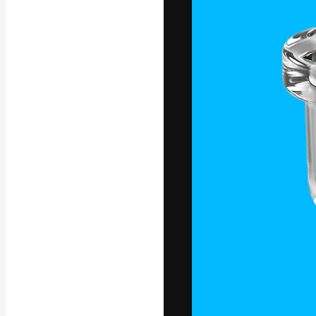
Креативная пл
ваших лучших 
подписчиков с
предприятий, а
Pусский