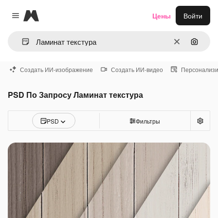
Magnific
Цены
Войти
Close menu
Очистить
Поиск 
Создать ИИ-изображение
Создать ИИ-видео
Персонализи
PSD По Запросу Ламинат текстура
PSD
Фильтры