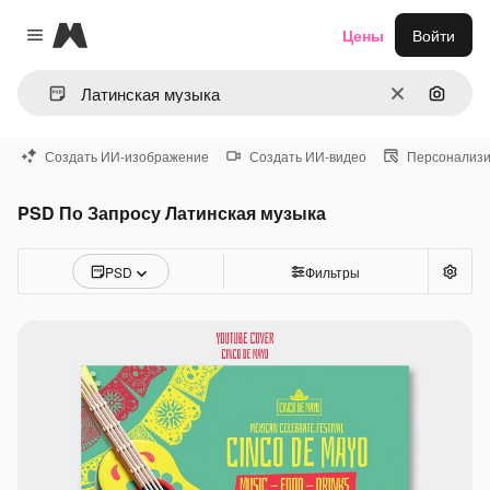
Magnific
Цены
Войти
Close menu
Очистить
Поиск 
Создать ИИ-изображение
Создать ИИ-видео
Персонализи
PSD По Запросу Латинская музыка
PSD
Фильтры