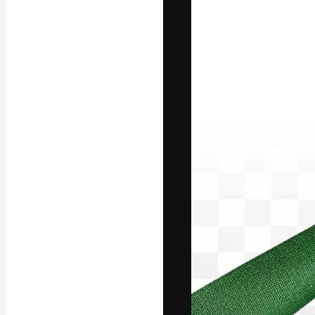
Креативная пл
ваших лучших 
подписчиков с
предприятий, а
Pусский