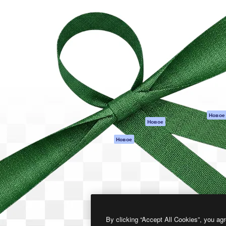
атформа для создания
Spaces
Academy
работ. Более 1 миллиона
ИИ-помощник
Документация п
реди креаторов,
Пакету ИИ
Генератор
гентств и студий.
изображений ИИ
Служба
поддержки
Генератор видео
ИИ
Условия и
положения
Генератор голоса
на основе ИИ
Политика
конфиденциальн
Стоковый контент
Оригиналы
MCP для
Новое
Новое
Claude/ChatGPT
Политика файло
cookie
Агенты
Новое
Центр доверия
API
Партнеры
Мобильное
приложение
Предприятие
Все инструменты
Magnific
By clicking “Accept All Cookies”, you agr