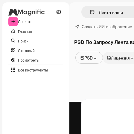
Создать
Создать ИИ-изображение
Главная
Поиск
PSD По Запросу Лента 
Стоковый
PSD
Лицензия
Посмотреть
Все изображения
Все инструменты
Векторы
Иллюстрации
Фотографии
PSD
Шаблоны
Мокапы
Видео
Видеоролик
Моушн-дизайн
Видеошаблоны
Иконки
3D-модели
Шрифты