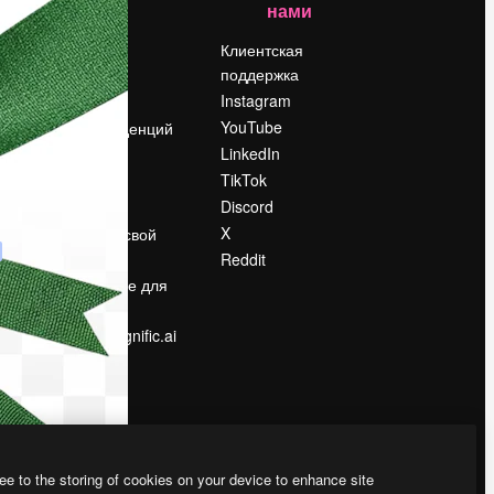
нами
Цены
о
О нас
Клиентская
поддержка
Reviews
Instagram
Вакансии
YouTube
Поиск тенденций
LinkedIn
Блог
TikTok
События
Discord
Slidesgo
ости
X
Продайте свой
контент
Reddit
в
Помещение для
прессы
Ищете magnific.ai
ee to the storing of cookies on your device to enhance site