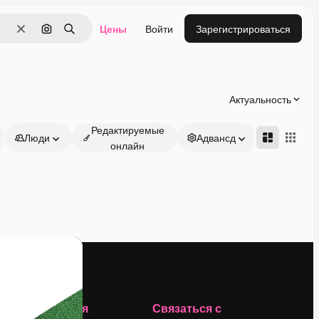
Цены
Войти
Зарегистрироваться
Очистить
Поиск по изображению
Поиск
Актуальность
Редактируемые
Люди
Адвансд
онлайн
Компания
Связаться с