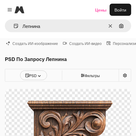
Magnific
Цены
Войти
Close menu
Очистить
Поиск 
Создать ИИ-изображение
Создать ИИ-видео
Персонализи
PSD По Запросу Лепнина
PSD
Фильтры