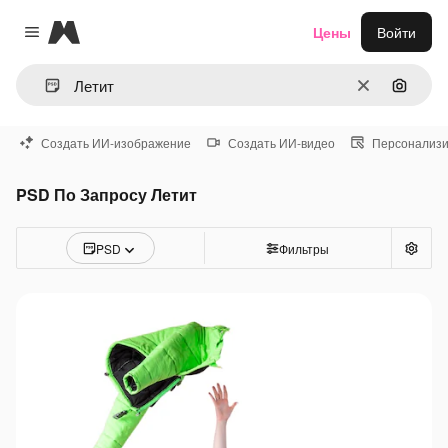
Magnific
Цены
Войти
Close menu
Очистить
Поиск 
Создать ИИ-изображение
Создать ИИ-видео
Персонализи
PSD По Запросу Летит
PSD
Фильтры