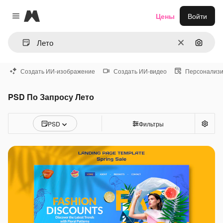
Magnific
Цены
Войти
Close menu
Очистить
Поиск 
Создать ИИ-изображение
Создать ИИ-видео
Персонализи
PSD По Запросу Лето
PSD
Фильтры