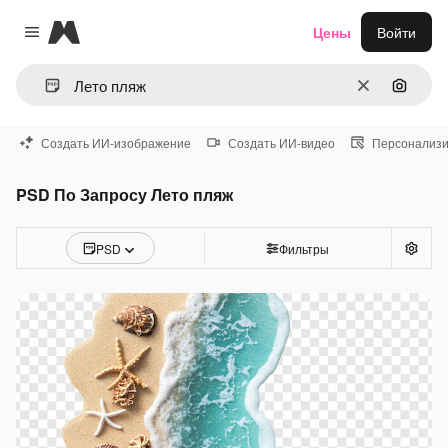
Magnific
Цены
Войти
Close menu
Очистить
Поиск 
Создать ИИ-изображение
Создать ИИ-видео
Персонализи
PSD По Запросу Лето пляж
PSD
Фильтры