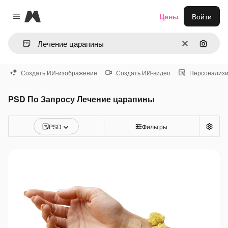
Magnific
Цены
Войти
Close menu
Очистить
Поиск 
Создать ИИ-изображение
Создать ИИ-видео
Персонализи
PSD По Запросу Лечение царапины
PSD
Фильтры