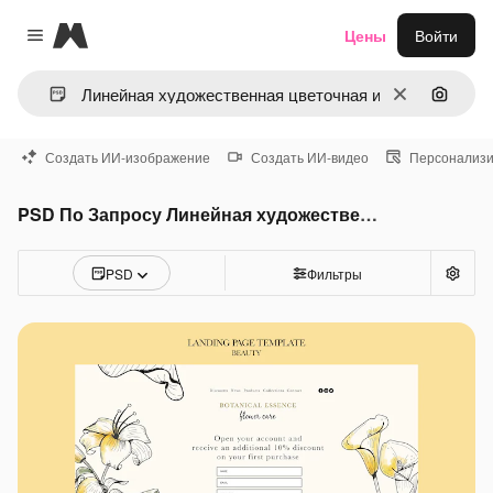
Magnific
Цены
Войти
Close menu
Очистить
Поиск 
Создать ИИ-изображение
Создать ИИ-видео
Персонализи
PSD По Запросу Линейная художественная цветочная иллюстрация
PSD
Фильтры