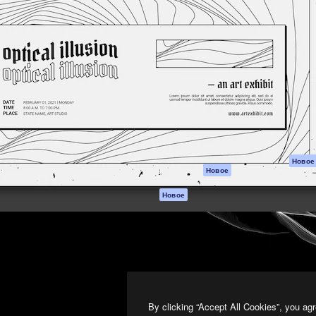
атформа для создания
Spaces
Academy
работ. Более 1 миллиона
ИИ-помощник
Документация п
реди креаторов,
Пакету ИИ
Генератор
гентств и студий.
изображений ИИ
Служба
поддержки
Генератор видео
ИИ
Условия и
положения
Генератор голоса
на основе ИИ
Политика
конфиденциальн
Стоковый контент
Оригиналы
MCP для
Новое
Новое
Claude/ChatGPT
Политика файло
cookie
Агенты
Новое
Центр доверия
API
Партнеры
Мобильное
приложение
Предприятие
Все инструменты
Magnific
By clicking “Accept All Cookies”, you agr