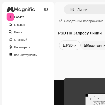
Создать
Создать ИИ-изображение
Главная
Поиск
PSD По Запросу Линии
Стоковый
PSD
Лицензия
Посмотреть
Все изображения
Все инструменты
Векторы
Иллюстрации
Фотографии
PSD
Шаблоны
Мокапы
Видео
Видеоролик
Моушн-дизайн
Видеошаблоны
Иконки
3D-модели
Шрифты