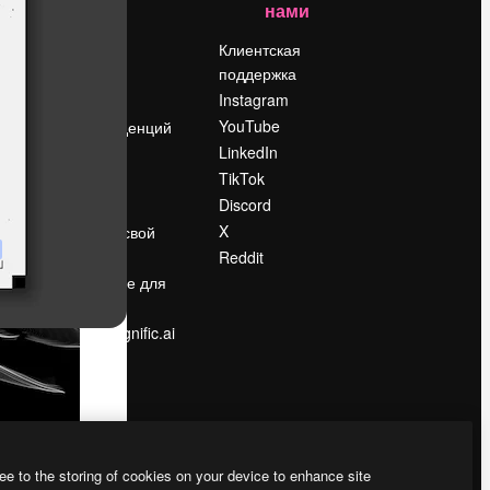
нами
Цены
о
О нас
Клиентская
поддержка
Reviews
Instagram
Вакансии
YouTube
Поиск тенденций
LinkedIn
Блог
TikTok
События
Discord
Slidesgo
ости
X
Продайте свой
контент
Reddit
в
Помещение для
прессы
Ищете magnific.ai
ee to the storing of cookies on your device to enhance site