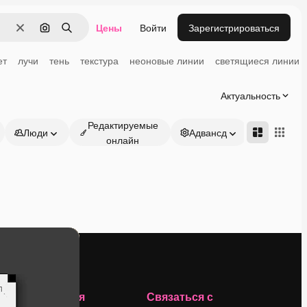
Цены
Войти
Зарегистрироваться
Очистить
Поиск по изображению
Поиск
ет
лучи
тень
текстура
неоновые линии
светящиеся линии
Актуальность
Редактируемые
Люди
Адвансд
онлайн
Компания
Связаться с