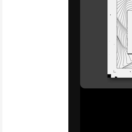
Креативная пл
ваших лучших 
подписчиков с
предприятий, а
Pусский