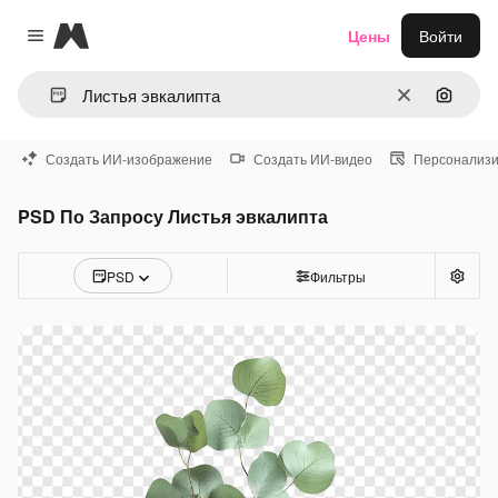
Magnific
Цены
Войти
Close menu
Очистить
Поиск 
Создать ИИ-изображение
Создать ИИ-видео
Персонализи
PSD По Запросу Листья эвкалипта
PSD
Фильтры