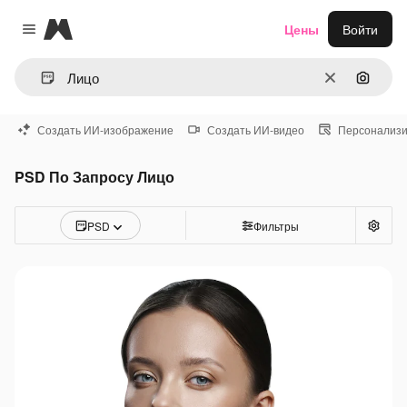
Magnific
Цены
Войти
Close menu
Очистить
Поиск 
Создать ИИ-изображение
Создать ИИ-видео
Персонализи
PSD По Запросу Лицо
PSD
Фильтры