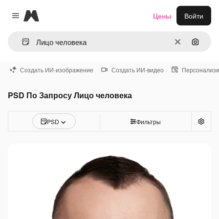
Magnific
Цены
Войти
Close menu
Очистить
Поиск 
Создать ИИ-изображение
Создать ИИ-видео
Персонализи
PSD По Запросу Лицо человека
PSD
Фильтры