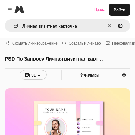
Magnific
Цены
Войти
Close menu
Очистить
Поиск 
Создать ИИ-изображение
Создать ИИ-видео
Персонализи
PSD По Запросу Личная визитная карточка
PSD
Фильтры