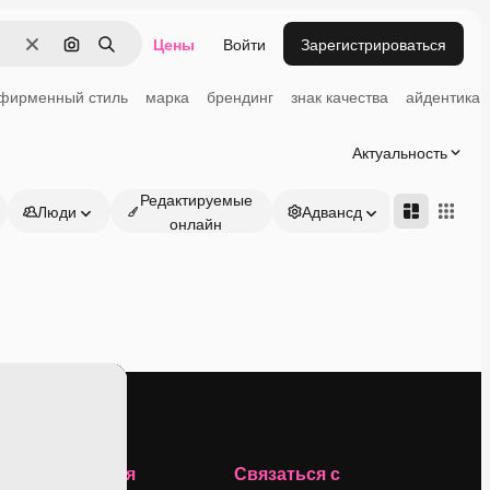
Цены
Войти
Зарегистрироваться
Очистить
Поиск по изображению
Поиск
фирменный стиль
марка
брендинг
знак качества
айдентика
Актуальность
Редактируемые
Люди
Адвансд
онлайн
Компания
Связаться с