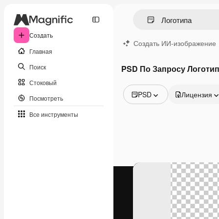
Создать
Создать ИИ-изображение
Главная
Поиск
PSD По Запросу Логоти
Стоковый
PSD
Лицензия
Посмотреть
Все изображения
Все инструменты
Векторы
Иллюстрации
Фотографии
PSD
Шаблоны
Мокапы
Видео
Видеоролик
Моушн-дизайн
Видеошаблоны
Иконки
3D-модели
Шрифты