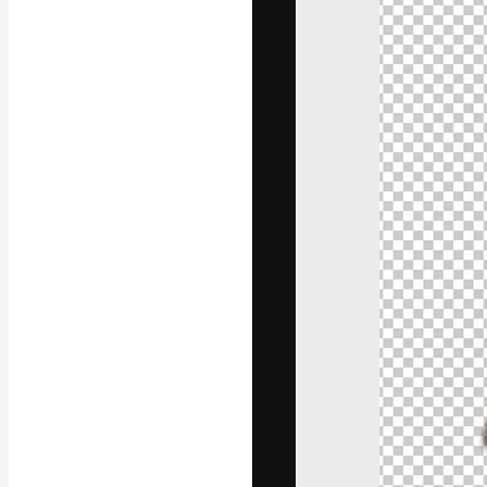
Креативная пл
ваших лучших 
подписчиков с
предприятий, а
Pусский