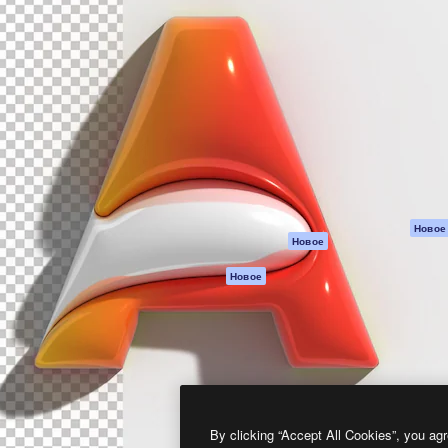
атформа для создания
Spaces
Academy
работ. Более 1 миллиона
ИИ-помощник
Документация п
реди креаторов,
Пакету ИИ
Генератор
гентств и студий.
изображений ИИ
Служба
поддержки
Генератор видео
ИИ
Условия и
положения
Генератор голоса
на основе ИИ
Политика
конфиденциальн
Стоковый контент
Оригиналы
MCP для
Новое
Новое
Claude/ChatGPT
Политика файло
cookie
Агенты
Новое
Центр доверия
API
Партнеры
Мобильное
приложение
Предприятие
Все инструменты
Magnific
By clicking “Accept All Cookies”, you agr