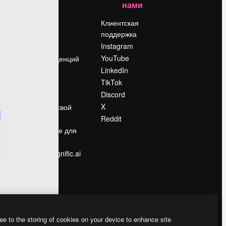
нами
Цены
о
О нас
Клиентская
поддержка
Reviews
Instagram
Вакансии
YouTube
Поиск тенденций
LinkedIn
Блог
TikTok
События
Discord
Slidesgo
ости
X
Продайте свой
контент
Reddit
в
Помещение для
прессы
Ищете magnific.ai
ee to the storing of cookies on your device to enhance site